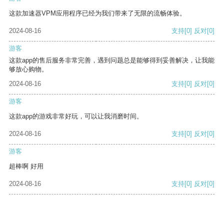
这款加速器VPM应用程序已经为我们带来了无限的流畅体验。
2024-08-16
支持
[0]
反对
[0]
游客
这款app的售后服务非常完善，遇到问题总是能够得到妥善解决，让我能
够放心购物。
2024-08-16
支持
[0]
反对
[0]
游客
这款app的游戏非常好玩，可以让我消磨时间。
2024-08-16
支持
[0]
反对
[0]
游客
超棒啊 好用
2024-08-16
支持
[0]
反对
[0]