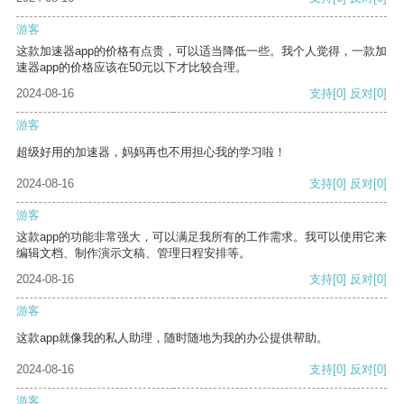
游客
这款加速器app的价格有点贵，可以适当降低一些。我个人觉得，一款加
速器app的价格应该在50元以下才比较合理。
2024-08-16
支持
[0]
反对
[0]
游客
超级好用的加速器，妈妈再也不用担心我的学习啦！
2024-08-16
支持
[0]
反对
[0]
游客
这款app的功能非常强大，可以满足我所有的工作需求。我可以使用它来
编辑文档、制作演示文稿、管理日程安排等。
2024-08-16
支持
[0]
反对
[0]
游客
这款app就像我的私人助理，随时随地为我的办公提供帮助。
2024-08-16
支持
[0]
反对
[0]
游客