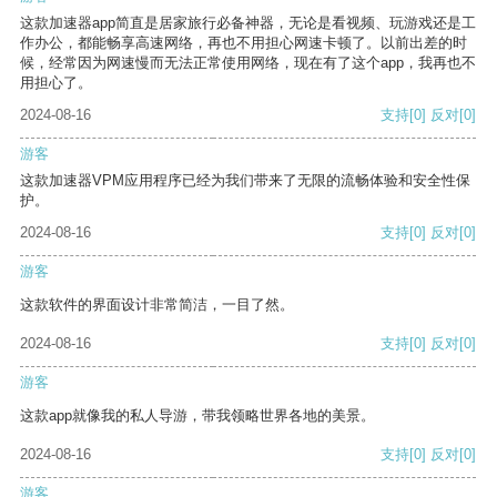
这款加速器app简直是居家旅行必备神器，无论是看视频、玩游戏还是工
作办公，都能畅享高速网络，再也不用担心网速卡顿了。以前出差的时
候，经常因为网速慢而无法正常使用网络，现在有了这个app，我再也不
用担心了。
2024-08-16
支持
[0]
反对
[0]
游客
这款加速器VPM应用程序已经为我们带来了无限的流畅体验和安全性保
护。
2024-08-16
支持
[0]
反对
[0]
游客
这款软件的界面设计非常简洁，一目了然。
2024-08-16
支持
[0]
反对
[0]
游客
这款app就像我的私人导游，带我领略世界各地的美景。
2024-08-16
支持
[0]
反对
[0]
游客