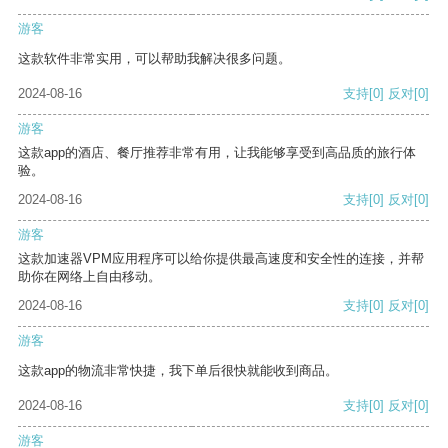
游客
这款软件非常实用，可以帮助我解决很多问题。
2024-08-16
支持
[0]
反对
[0]
游客
这款app的酒店、餐厅推荐非常有用，让我能够享受到高品质的旅行体
验。
2024-08-16
支持
[0]
反对
[0]
游客
这款加速器VPM应用程序可以给你提供最高速度和安全性的连接，并帮
助你在网络上自由移动。
2024-08-16
支持
[0]
反对
[0]
游客
这款app的物流非常快捷，我下单后很快就能收到商品。
2024-08-16
支持
[0]
反对
[0]
游客