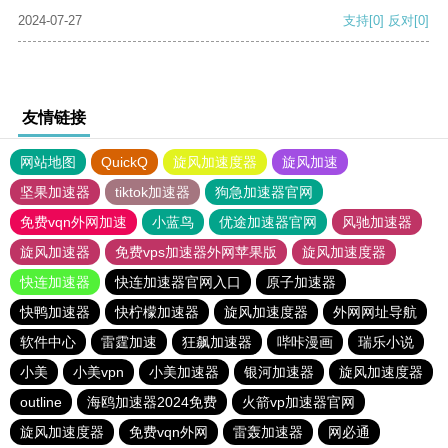
2024-07-27
支持
[0]
反对
[0]
友情链接
网站地图
QuickQ
旋风加速度器
旋风加速
坚果加速器
tiktok加速器
狗急加速器官网
免费vqn外网加速
小蓝鸟
优途加速器官网
风驰加速器
旋风加速器
免费vps加速器外网苹果版
旋风加速度器
快连加速器
快连加速器官网入口
原子加速器
快鸭加速器
快柠檬加速器
旋风加速度器
外网网址导航
软件中心
雷霆加速
狂飙加速器
哔咔漫画
瑞乐小说
小美
小美vpn
小美加速器
银河加速器
旋风加速度器
outline
海鸥加速器2024免费
火箭vp加速器官网
旋风加速度器
免费vqn外网
雷轰加速器
网必通