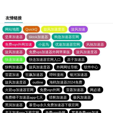
友情链接
网站地图
QuickQ
旋风加速度器
旋风加速
坚果加速器
tiktok加速器
狗急加速器官网
免费vqn外网加速
小蓝鸟
优途加速器官网
风驰加速器
旋风加速器
免费vps加速器外网苹果版
旋风加速度器
快连加速器
快连加速器官网入口
原子加速器
快鸭加速器
旋风加速度器
外网网址导航
软件中心
雷霆加速
狂飙加速器
哔咔漫画
银河加速器
旋风加速度器
outline
海鸥加速器2024免费
火箭vp加速器官网
免费vqn外网
雷轰加速器
网必通
免费梯子加速器app七天
猎豹加速器
极风加速器
黑洞加速器
暴雪vp永久免费加速器下载官网
老王加速npv下载官网
免费vqn外网
苹果免费vqn加速