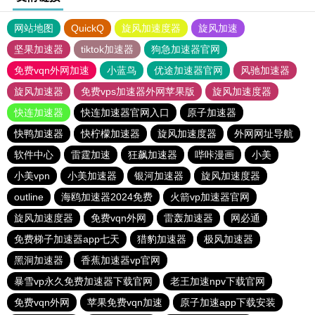
网站地图
QuickQ
旋风加速度器
旋风加速
坚果加速器
tiktok加速器
狗急加速器官网
免费vqn外网加速
小蓝鸟
优途加速器官网
风驰加速器
旋风加速器
免费vps加速器外网苹果版
旋风加速度器
快连加速器
快连加速器官网入口
原子加速器
快鸭加速器
快柠檬加速器
旋风加速度器
外网网址导航
软件中心
雷霆加速
狂飙加速器
哔咔漫画
小美
小美vpn
小美加速器
银河加速器
旋风加速度器
outline
海鸥加速器2024免费
火箭vp加速器官网
旋风加速度器
免费vqn外网
雷轰加速器
网必通
免费梯子加速器app七天
猎豹加速器
极风加速器
黑洞加速器
香蕉加速器vp官网
暴雪vp永久免费加速器下载官网
老王加速npv下载官网
免费vqn外网
苹果免费vqn加速
原子加速app下载安装