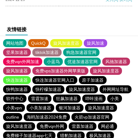
友情链接
网站地图
QuickQ
旋风加速度器
旋风加速
坚果加速器
tiktok加速器
狗急加速器官网
免费vqn外网加速
小蓝鸟
优途加速器官网
风驰加速器
旋风加速器
免费vps加速器外网苹果版
旋风加速度器
快连加速器
快连加速器官网入口
原子加速器
快鸭加速器
快柠檬加速器
旋风加速度器
外网网址导航
软件中心
雷霆加速
狂飙加速器
哔咔漫画
小美
小美vpn
小美加速器
银河加速器
旋风加速度器
outline
海鸥加速器2024免费
火箭vp加速器官网
旋风加速度器
免费vqn外网
雷轰加速器
网必通
免费梯子加速器app七天
猎豹加速器
极风加速器