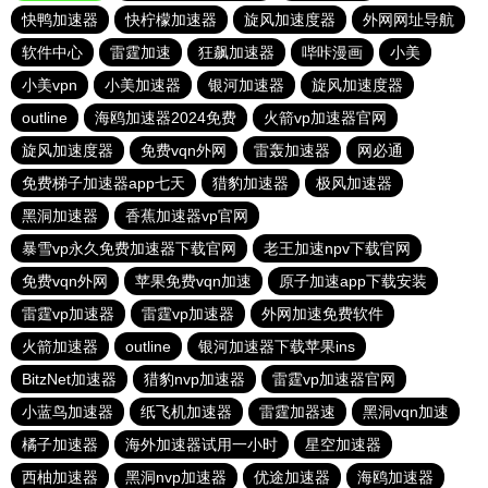
快鸭加速器
快柠檬加速器
旋风加速度器
外网网址导航
软件中心
雷霆加速
狂飙加速器
哔咔漫画
小美
小美vpn
小美加速器
银河加速器
旋风加速度器
outline
海鸥加速器2024免费
火箭vp加速器官网
旋风加速度器
免费vqn外网
雷轰加速器
网必通
免费梯子加速器app七天
猎豹加速器
极风加速器
黑洞加速器
香蕉加速器vp官网
暴雪vp永久免费加速器下载官网
老王加速npv下载官网
免费vqn外网
苹果免费vqn加速
原子加速app下载安装
雷霆vp加速器
雷霆vp加速器
外网加速免费软件
火箭加速器
outline
银河加速器下载苹果ins
BitzNet加速器
猎豹nvp加速器
雷霆vp加速器官网
小蓝鸟加速器
纸飞机加速器
雷霆加器速
黑洞vqn加速
橘子加速器
海外加速器试用一小时
星空加速器
西柚加速器
黑洞nvp加速器
优途加速器
海鸥加速器