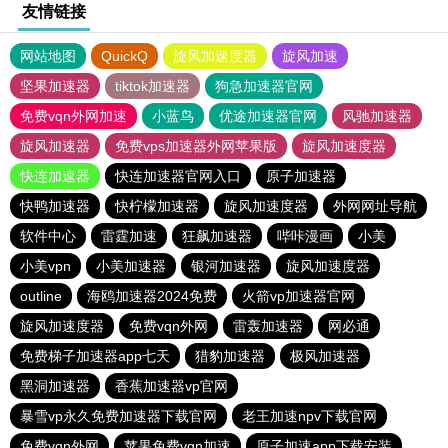
友情链接
网站地图
QuickQ
旋风加速度器
旋风加速
坚果加速器
tiktok加速器
狗急加速器官网
免费vqn外网加速
小蓝鸟
优途加速器官网
风驰加速器
旋风加速器
免费vps加速器外网苹果版
旋风加速度器
快连加速器
快连加速器官网入口
原子加速器
快鸭加速器
快柠檬加速器
旋风加速度器
外网网址导航
软件中心
雷霆加速
狂飙加速器
哔咔漫画
小美
小美vpn
小美加速器
银河加速器
旋风加速度器
outline
海鸥加速器2024免费
火箭vp加速器官网
旋风加速度器
免费vqn外网
雷轰加速器
网必通
免费梯子加速器app七天
猎豹加速器
极风加速器
黑洞加速器
香蕉加速器vp官网
暴雪vp永久免费加速器下载官网
老王加速npv下载官网
免费vqn外网
苹果免费vqn加速
原子加速app下载安装