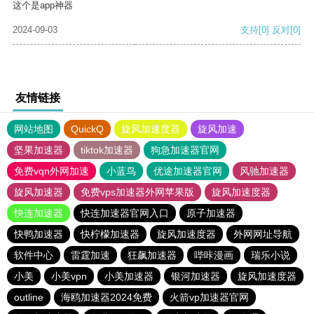
这个是app神器
2024-09-03
支持
[0]
反对
[0]
友情链接
网站地图
QuickQ
旋风加速度器
旋风加速
坚果加速器
tiktok加速器
狗急加速器官网
免费vqn外网加速
小蓝鸟
优途加速器官网
风驰加速器
旋风加速器
免费vps加速器外网苹果版
旋风加速度器
快连加速器
快连加速器官网入口
原子加速器
快鸭加速器
快柠檬加速器
旋风加速度器
外网网址导航
软件中心
雷霆加速
狂飙加速器
哔咔漫画
瑞乐小说
小美
小美vpn
小美加速器
银河加速器
旋风加速度器
outline
海鸥加速器2024免费
火箭vp加速器官网