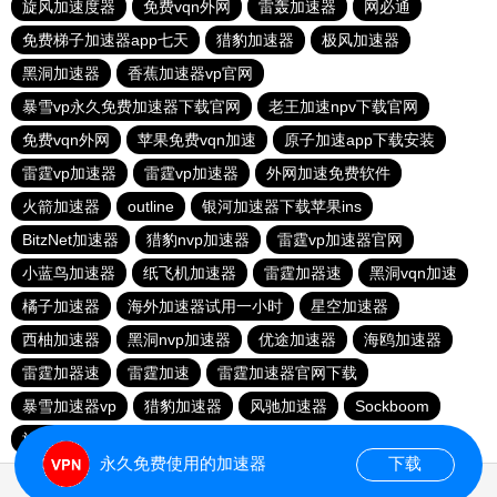
旋风加速度器
免费vqn外网
雷轰加速器
网必通
免费梯子加速器app七天
猎豹加速器
极风加速器
黑洞加速器
香蕉加速器vp官网
暴雪vp永久免费加速器下载官网
老王加速npv下载官网
免费vqn外网
苹果免费vqn加速
原子加速app下载安装
雷霆vp加速器
雷霆vp加速器
外网加速免费软件
火箭加速器
outline
银河加速器下载苹果ins
BitzNet加速器
猎豹nvp加速器
雷霆vp加速器官网
小蓝鸟加速器
纸飞机加速器
雷霆加器速
黑洞vqn加速
橘子加速器
海外加速器试用一小时
星空加速器
西柚加速器
黑洞nvp加速器
优途加速器
海鸥加速器
雷霆加器速
雷霆加速
雷霆加速器官网下载
暴雪加速器vp
猎豹加速器
风驰加速器
Sockboom
旋风加速度器
旋风加速器
永久免费使用的加速器
下载