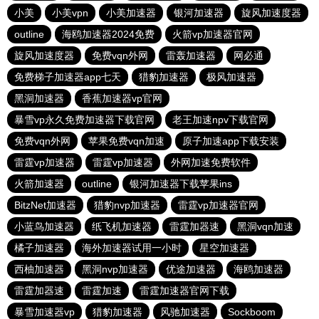
小美
小美vpn
小美加速器
银河加速器
旋风加速度器
outline
海鸥加速器2024免费
火箭vp加速器官网
旋风加速度器
免费vqn外网
雷轰加速器
网必通
免费梯子加速器app七天
猎豹加速器
极风加速器
黑洞加速器
香蕉加速器vp官网
暴雪vp永久免费加速器下载官网
老王加速npv下载官网
免费vqn外网
苹果免费vqn加速
原子加速app下载安装
雷霆vp加速器
雷霆vp加速器
外网加速免费软件
火箭加速器
outline
银河加速器下载苹果ins
BitzNet加速器
猎豹nvp加速器
雷霆vp加速器官网
小蓝鸟加速器
纸飞机加速器
雷霆加器速
黑洞vqn加速
橘子加速器
海外加速器试用一小时
星空加速器
西柚加速器
黑洞nvp加速器
优途加速器
海鸥加速器
雷霆加器速
雷霆加速
雷霆加速器官网下载
暴雪加速器vp
猎豹加速器
风驰加速器
Sockboom