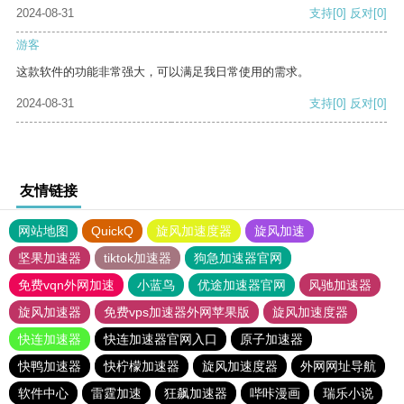
2024-08-31
支持
[0]
反对
[0]
游客
这款软件的功能非常强大，可以满足我日常使用的需求。
2024-08-31
支持
[0]
反对
[0]
友情链接
网站地图
QuickQ
旋风加速度器
旋风加速
坚果加速器
tiktok加速器
狗急加速器官网
免费vqn外网加速
小蓝鸟
优途加速器官网
风驰加速器
旋风加速器
免费vps加速器外网苹果版
旋风加速度器
快连加速器
快连加速器官网入口
原子加速器
快鸭加速器
快柠檬加速器
旋风加速度器
外网网址导航
软件中心
雷霆加速
狂飙加速器
哔咔漫画
瑞乐小说