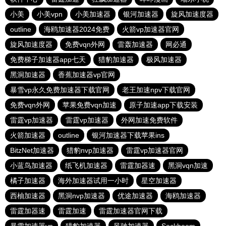
小美
小美vpn
小美加速器
银河加速器
旋风加速度器
outline
海鸥加速器2024免费
火箭vp加速器官网
旋风加速度器
免费vqn外网
雷轰加速器
网必通
免费梯子加速器app七天
猎豹加速器
极风加速器
黑洞加速器
香蕉加速器vp官网
暴雪vp永久免费加速器下载官网
老王加速npv下载官网
免费vqn外网
苹果免费vqn加速
原子加速app下载安装
雷霆vp加速器
雷霆vp加速器
外网加速免费软件
火箭加速器
outline
银河加速器下载苹果ins
BitzNet加速器
猎豹nvp加速器
雷霆vp加速器官网
小蓝鸟加速器
纸飞机加速器
雷霆加器速
黑洞vqn加速
橘子加速器
海外加速器试用一小时
星空加速器
西柚加速器
黑洞nvp加速器
优途加速器
海鸥加速器
雷霆加器速
雷霆加速
雷霆加速器官网下载