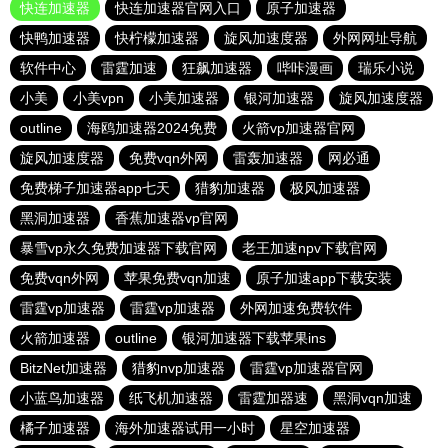
快连加速器
快连加速器官网入口
原子加速器
快鸭加速器
快柠檬加速器
旋风加速度器
外网网址导航
软件中心
雷霆加速
狂飙加速器
哔咔漫画
瑞乐小说
小美
小美vpn
小美加速器
银河加速器
旋风加速度器
outline
海鸥加速器2024免费
火箭vp加速器官网
旋风加速度器
免费vqn外网
雷轰加速器
网必通
免费梯子加速器app七天
猎豹加速器
极风加速器
黑洞加速器
香蕉加速器vp官网
暴雪vp永久免费加速器下载官网
老王加速npv下载官网
免费vqn外网
苹果免费vqn加速
原子加速app下载安装
雷霆vp加速器
雷霆vp加速器
外网加速免费软件
火箭加速器
outline
银河加速器下载苹果ins
BitzNet加速器
猎豹nvp加速器
雷霆vp加速器官网
小蓝鸟加速器
纸飞机加速器
雷霆加器速
黑洞vqn加速
橘子加速器
海外加速器试用一小时
星空加速器