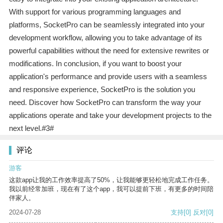
With support for various programming languages and
platforms, SocketPro can be seamlessly integrated into your
development workflow, allowing you to take advantage of its
powerful capabilities without the need for extensive rewrites or
modifications. In conclusion, if you want to boost your
application's performance and provide users with a seamless
and responsive experience, SocketPro is the solution you
need. Discover how SocketPro can transform the way your
applications operate and take your development projects to the
next level.#3#
评论
游客
这款app让我的工作效率提高了50%，让我能够更轻松地完成工作任务。
我以前经常加班，现在有了这个app，我可以提前下班，有更多的时间陪
伴家人。
2024-07-28
支持
[0]
反对
[0]