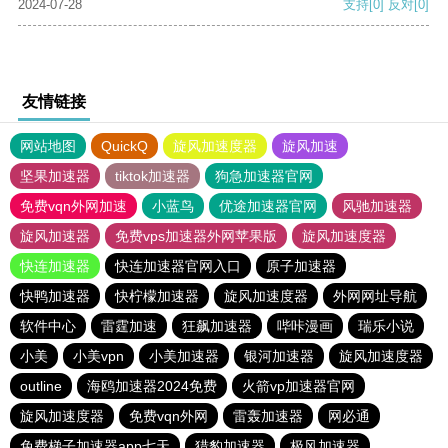
2024-07-28
支持
[0]
反对
[0]
友情链接
网站地图
QuickQ
旋风加速度器
旋风加速
坚果加速器
tiktok加速器
狗急加速器官网
免费vqn外网加速
小蓝鸟
优途加速器官网
风驰加速器
旋风加速器
免费vps加速器外网苹果版
旋风加速度器
快连加速器
快连加速器官网入口
原子加速器
快鸭加速器
快柠檬加速器
旋风加速度器
外网网址导航
软件中心
雷霆加速
狂飙加速器
哔咔漫画
瑞乐小说
小美
小美vpn
小美加速器
银河加速器
旋风加速度器
outline
海鸥加速器2024免费
火箭vp加速器官网
旋风加速度器
免费vqn外网
雷轰加速器
网必通
免费梯子加速器app七天
猎豹加速器
极风加速器